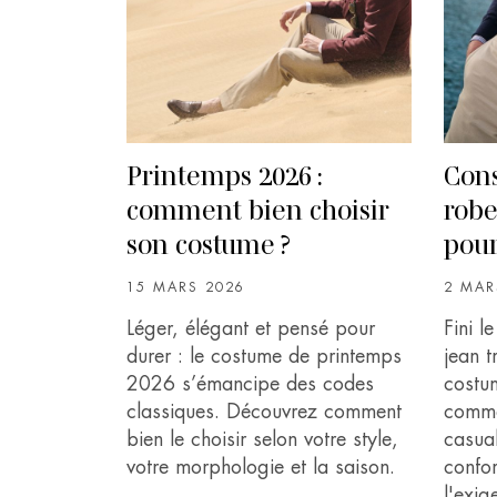
Printemps 2026 :
Cons
comment bien choisir
robe
son costume ?
pou
15 MARS 2026
2 MAR
Léger, élégant et pensé pour
Fini l
durer : le costume de printemps
jean t
2026 s’émancipe des codes
costu
classiques. Découvrez comment
comme
bien le choisir selon votre style,
casual
votre morphologie et la saison.
confo
l'exig