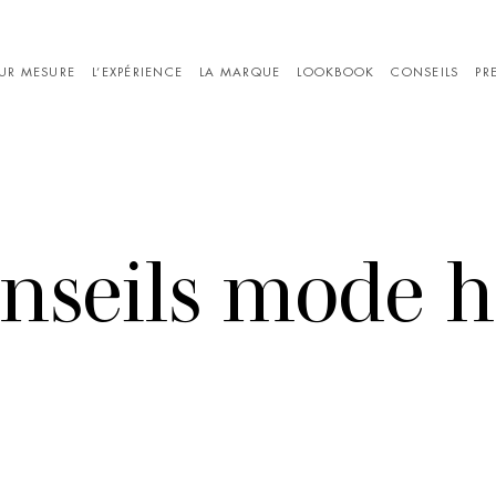
UR MESURE
L’EXPÉRIENCE
LA MARQUE
LOOKBOOK
CONSEILS
PR
kbook La Mer
Chemises sur
Lookbook Le Port
Pantalons sur
Ves
mesure
mesure
sur 
onseils mode