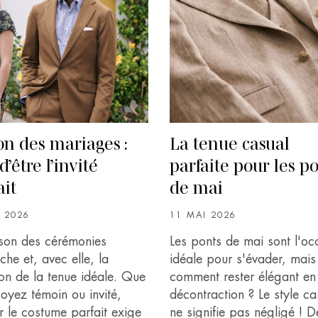
on des mariages :
La tenue casual
 d’être l’invité
parfaite pour les p
ait
de mai
N 2026
11 MAI 2026
ison des cérémonies
Les ponts de mai sont l'oc
he et, avec elle, la
idéale pour s'évader, mais
on de la tenue idéale. Que
comment rester élégant en
oyez témoin ou invité,
décontraction ? Le style ca
r le costume parfait exige
ne signifie pas négligé ! D