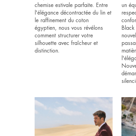
chemise estivale parfaite. Entre
un équ
l'élégance décontractée du lin et
respec
le raffinement du coton
confo
égyptien, nous vous révélons
Black
comment structurer votre
nouvel
silhouette avec fraîcheur et
passan
distinction.
matiè
l'élég
Nouvea
démar
silenc