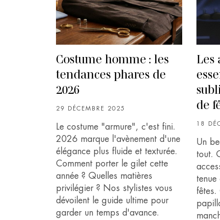
Costume homme : les
Les 
tendances phares de
esse
2026
subl
de f
29 DÉCEMBRE 2025
18 DÉ
Le costume "armure", c'est fini.
2026 marque l'avènement d'une
Un be
élégance plus fluide et texturée.
tout. 
Comment porter le gilet cette
acces
année ? Quelles matières
tenue 
privilégier ? Nos stylistes vous
fêtes
dévoilent le guide ultime pour
papil
garder un temps d'avance.
manch