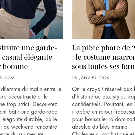
truire une garde-
La pièce phare de 
 casual élégante
: le costume marro
r homme
sous toutes ses for
S 2026
28 JANVIER 2026
e dilemme du matin entre le
On le croyait réservé aux l
rop décontracté et le
d'histoire ou aux styles tro
me trop strict. Découvrez
confidentiels. Pourtant, e
nt bâtir une garde-robe
il opère un retour fracassa
 élégante durable, où le
pour bousculer la dominat
rt du week-end rencontre
absolue du bleu marine.
ence du sur-mesure.
Chaleureux, sophistiqué et