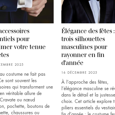
accessoires
Élégance des fêtes :
ntiels pour
trois silhouettes
imer votre tenue
masculines pour
êtes
rayonner en fin
d’année
CEMBRE 2025
16 DÉCEMBRE 2025
au costume ne fait pas
Ce sont souvent les
À l’approche des fêtes,
soires qui transforment une
l’élégance masculine se ré
en véritable allure de
dans le détail et la justess
. Cravate ou nœud
choix. Cet article explore t
lon, pochette, boutons de
piliers essentiels du vestiai
ette, chaussures ou
fin d’année : le costume fes