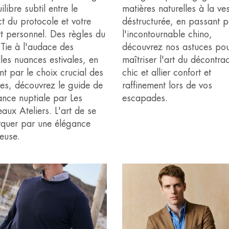
ilibre subtil entre le
matières naturelles à la ve
t du protocole et votre
déstructurée, en passant p
rt personnel. Des règles du
l'incontournable chino,
 Tie à l'audace des
découvrez nos astuces po
les nuances estivales, en
maîtriser l'art du décontra
t par le choix crucial des
chic et allier confort et
res, découvrez le guide de
raffinement lors de vos
ance nuptiale par Les
escapades.
ux Ateliers. L'art de se
quer par une élégance
ieuse.