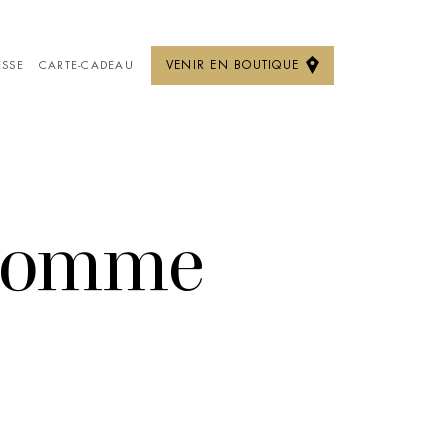
VENIR EN BOUTIQUE
ESSE
CARTE-CADEAU
tes et casual
Lookbook La Villa
Manteaux sur
mesure ‎‎‎
mesure
 homme