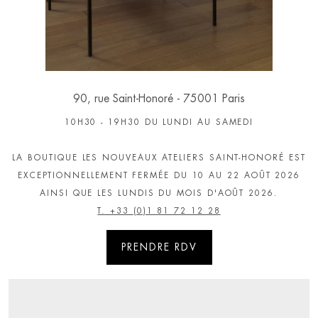
90, rue Saint-Honoré - 75001 Paris
10H30 - 19H30 DU LUNDI AU SAMEDI
LA BOUTIQUE LES NOUVEAUX ATELIERS SAINT-HONORÉ EST
T. +33 (0)2 28 29 80 09
EXCEPTIONNELLEMENT FERMÉE DU 10 AU 22 AOÛT 2026
AINSI QUE LES LUNDIS DU MOIS D'AOÛT 2026.
T. +33 (0)2 23 20 10 78
T. +33 (0)1 81 72 12 28
T. +33 (0)1 42 93 92 53
T. +33 (0)1 81 72 12 29
T. +33 (0)1 42 28 20 58
T. +33 (0)3 20 21 17 26
PRENDRE RDV
T. +33 (0)1 81 72 12 27
T. +33 (0)1 81 72 12 26
T. +33 (0)1 81 72 12 25
PRENDRE RDV
PRENDRE RDV
PRENDRE RDV
PRENDRE RDV
PRENDRE RDV
PRENDRE RDV
T. +33 (0)4 72 04 49 08
PRENDRE RDV
PRENDRE RDV
PRENDRE RDV
PRENDRE RDV