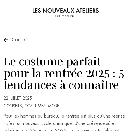
VÊTEMENTS SUR MESURE
Costumes sur mesure
Conseils
L’EXPÉRIENCE
Mariages sur mesure
Le costume parfait
LA MARQUE
Chemises sur mesure
pour la rentrée 2025 : 5
Pantalons sur mesure
LOOKBOOK
Vestes et casual sur mesure ‎‎‎
tendances à connaître
Lookbook La Dune
CONSEILS
Manteaux sur mesure
Lookbook La Mer
22 JUILLET 2025
PRESSE
Lookbook Le Port
CONSEILS
,
COSTUMES
,
MODE
Lookbook La Villa
CARTE-CADEAU
Pour les hommes au bureau, la rentrée est plus qu’une reprise
: c’est un nouveau cycle à marquer d’une présence sûre,
VENIR EN BOUTIQUE
cohérente et élégante. En 2025, le costume reste l’élément