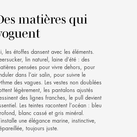
Des matières qui
voguent
ci, les étoffes dansent avec les éléments.
eersucker, lin naturel, laine d’été : des
atières pensées pour vivre dehors, pour
nduler dans l’air salin, pour suivre le
ythme des vagues. Les vestes non doublées
lottent légèrement, les pantalons ajustés
essinent des lignes franches, le pull devient
ssentiel. Les teintes racontent l’océan : bleu
rofond, blanc cassé et gris minéral.
’installe une élégance marine, instinctive,
épareillée, toujours juste.