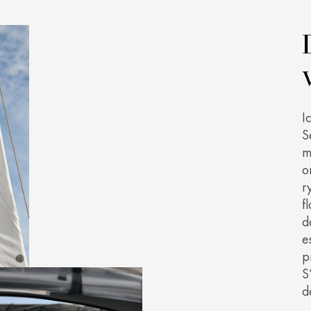
I
S
m
o
r
f
d
e
p
S
d