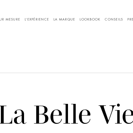
UR MESURE
L’EXPÉRIENCE
LA MARQUE
LOOKBOOK
CONSEILS
PR
kbook La Mer
Chemises sur
Lookbook Le Port
Pantalons sur
Ves
mesure
mesure
sur 
La Belle Vi