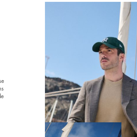
se
ns
de